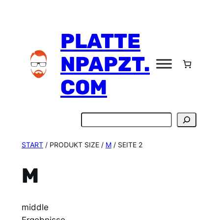
Zum
Inhalt
PLATTE
springen
NPAPZT.
COM
Suchen
START
/ PRODUKT SIZE /
M
/ SEITE 2
M
middle
Ergebnisse