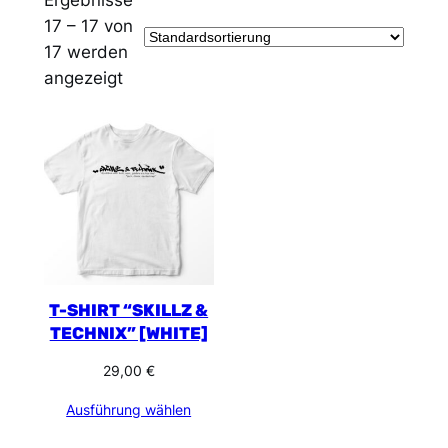
17 – 17 von
17 werden
angezeigt
T-SHIRT “SKILLZ &
TECHNIX” [WHITE]
29,00
€
Ausführung wählen