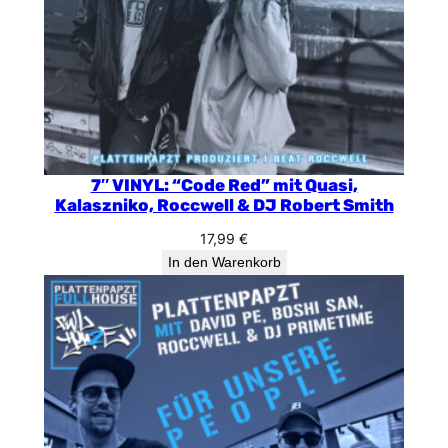
7″ VINYL: “Code Red” mit Quasi,
Kalaszniko, Roccwell & DJ Robert Smith
17,99
€
In den Warenkorb