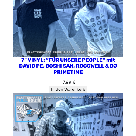
7″ VINYL: “FÜR UNSERE PEOPLE” mit
DAVID PE, BOSHI SAN, ROCCWELL & DJ
PRIMETIME
17,99
€
In den Warenkorb