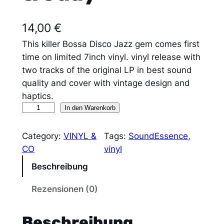
14,00
€
This killer Bossa Disco Jazz gem comes first
time on limited 7inch vinyl. vinyl release with
two tracks of the original LP in best sound
quality and cover with vintage design and
haptics.
7
In den Warenkorb
″
V
Category:
VINYL &
Tags:
SoundEssence
, 
I
CO
vinyl
N
Beschreibung
Y
L
Rezensionen (0)
:
"
Beschreibung