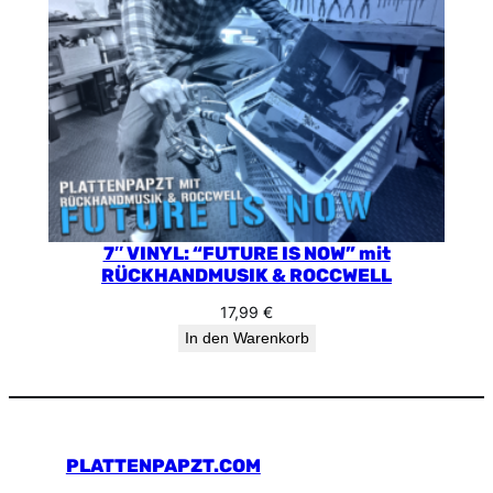
7″ VINYL: “FUTURE IS NOW” mit
RÜCKHANDMUSIK & ROCCWELL
17,99
€
In den Warenkorb
PLATTENPAPZT.COM