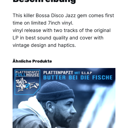
V
i
This killer Bossa Disco Jazz gem comes first
a
time on limited 7inch vinyl.
B
vinyl release with two tracks of the original
r
LP in best sound quality and cover with
a
vintage design and haptics.
s
i
l
Ähnliche Produkte
"
v
o
n
X
i
m
o
&