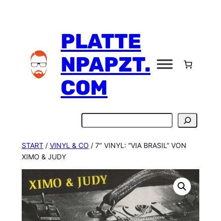
Zum
Inhalt
PLATTE
springen
NPAPZT.
COM
Suchen
START
/
VINYL & CO
/ 7″ VINYL: “VIA BRASIL” VON
XIMO & JUDY