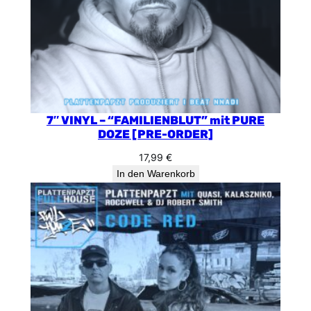
7″ VINYL – “FAMILIENBLUT” mit PURE
DOZE [PRE-ORDER]
17,99
€
In den Warenkorb