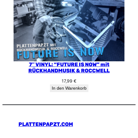
7″ VINYL: “FUTURE IS NOW” mit
RÜCKHANDMUSIK & ROCCWELL
17,99
€
In den Warenkorb
PLATTENPAPZT.COM