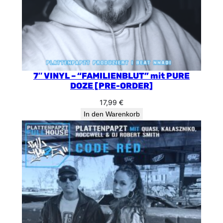
7″ VINYL – “FAMILIENBLUT” mit PURE
DOZE [PRE-ORDER]
17,99
€
In den Warenkorb