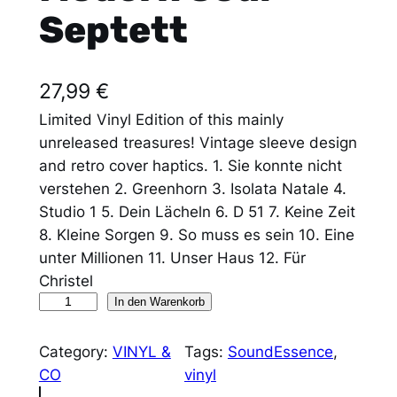
Septett
27,99
€
Limited Vinyl Edition of this mainly
unreleased treasures! Vintage sleeve design
and retro cover haptics. 1. Sie konnte nicht
verstehen 2. Greenhorn 3. Isolata Natale 4.
Studio 1 5. Dein Lächeln 6. D 51 7. Keine Zeit
8. Kleine Sorgen 9. So muss es sein 10. Eine
unter Millionen 11. Unser Haus 12. Für
Christel
V
In den Warenkorb
I
N
Category:
VINYL &
Tags:
SoundEssence
, 
Y
CO
vinyl
L