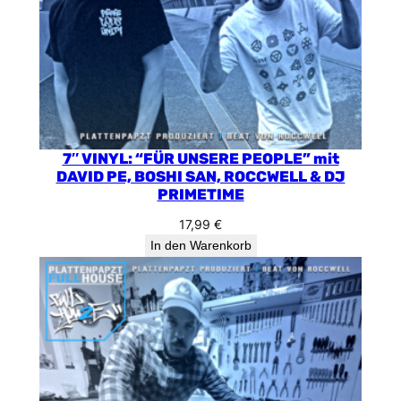
7″ VINYL: “FÜR UNSERE PEOPLE” mit
DAVID PE, BOSHI SAN, ROCCWELL & DJ
PRIMETIME
17,99
€
In den Warenkorb