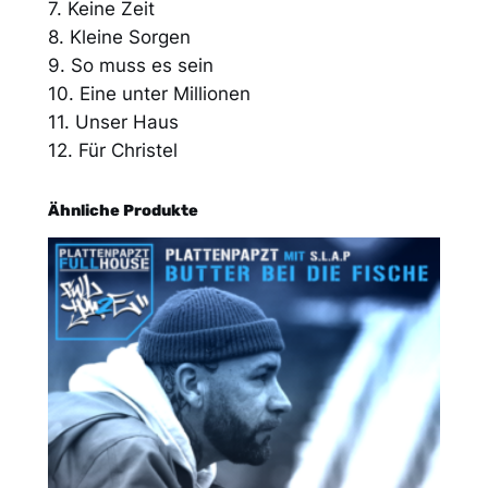
7. Keine Zeit
d
8. Kleine Sorgen
e
9. So muss es sein
r
10. Eine unter Millionen
n
11. Unser Haus
S
12. Für Christel
o
u
Ähnliche Produkte
l
S
e
p
t
e
t
t
M
e