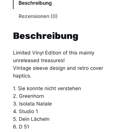
Beschreibung
:
S
Rezensionen (0)
o
u
Beschreibung
l
K
Limited Vinyl Edition of this mainly
o
unreleased treasures!
m
Vintage sleeve design and retro cover
p
haptics.
l
e
1. Sie konnte nicht verstehen
x
2. Greenhorn
v
3. Isolata Natale
o
4. Studio 1
n
5. Dein Lächeln
M
6. D 51
o