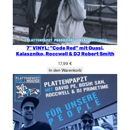
7″ VINYL: “Code Red” mit Quasi,
Kalaszniko, Roccwell & DJ Robert Smith
17,99
€
In den Warenkorb